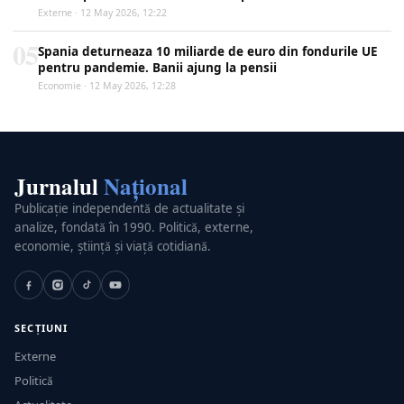
Externe · 12 May 2026, 12:22
05
Spania deturneaza 10 miliarde de euro din fondurile UE
pentru pandemie. Banii ajung la pensii
Economie · 12 May 2026, 12:28
Jurnalul
Național
Publicație independentă de actualitate și
analize, fondată în 1990. Politică, externe,
economie, știință și viață cotidiană.
SECȚIUNI
Externe
Politică