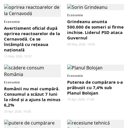
Economie
Grindeanu anunta
Economie
500.000 de someri si firme
Avertisment oficial după
inchise. Liderul PSD ataca
oprirea reactoarelor de la
Guvernul
Cernavodă. Ce se
întâmplă cu rețeaua
08 May 2026, 19:06
națională
13 May 2026, 10:57
Economie
Puterea de cumpărare s-a
Economie
prăbușit cu 7,4% sub
Românii nu mai cumpără.
Planul Bolojan
Consumul a scăzut 7 luni
la rând și a ajuns la minus
19 Apr 2026, 17:08
6,2%
20 Apr 2026, 16:50