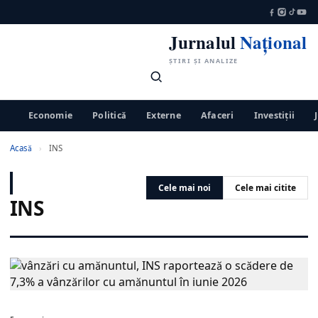
Jurnalul
Național
ȘTIRI ȘI ANALIZE
Economie
Politică
Externe
Afaceri
Investiții
Acasă
›
INS
Cele mai noi
Cele mai citite
INS