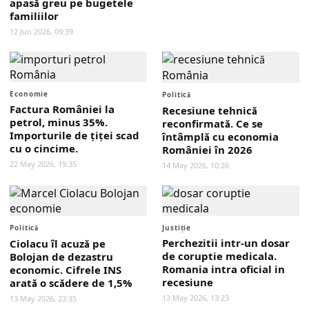
apasă greu pe bugetele
familiilor
12 Jun 2026, 09:39
Economie
Politică
Factura României la
Recesiune tehnică
petrol, minus 35%.
reconfirmată. Ce se
Importurile de țiței scad
întâmplă cu economia
cu o cincime.
României în 2026
22 May 2026, 19:35
14 May 2026, 10:26
Politică
Justiţie
Perchezitii intr-un dosar
Ciolacu îl acuză pe
de coruptie medicala.
Bolojan de dezastru
Romania intra oficial in
economic. Cifrele INS
recesiune
arată o scădere de 1,5%
13 May 2026, 13:23
13 May 2026, 23:35