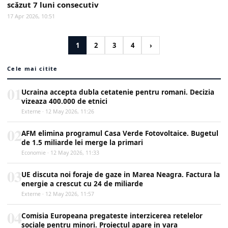
scăzut 7 luni consecutiv
17 Apr 2026, 10:51
1
2
3
4
›
Cele mai citite
01
Ucraina accepta dubla cetatenie pentru romani. Decizia
vizeaza 400.000 de etnici
Externe · 12 May 2026, 11:26
02
AFM elimina programul Casa Verde Fotovoltaice. Bugetul
de 1.5 miliarde lei merge la primari
Economie · 12 May 2026, 11:33
03
UE discuta noi foraje de gaze in Marea Neagra. Factura la
energie a crescut cu 24 de miliarde
Externe · 12 May 2026, 11:57
04
Comisia Europeana pregateste interzicerea retelelor
sociale pentru minori. Proiectul apare in vara