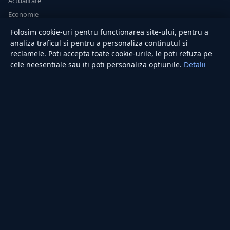
Actualitate
Economie
Sănătate
Folosim cookie-uri pentru functionarea site-ului, pentru a
Utile
analiza traficul si pentru a personaliza continutul si
reclamele. Poti accepta toate cookie-urile, le poti refuza pe
cele neesentiale sau iti poti personaliza optiunile.
Detalii
RUBRICI
Lifestyle
Publicitate
Investiții
Tech
Sport
Casă și Grădină
PUBLICAȚIA
Despre noi
Redacția
Contact