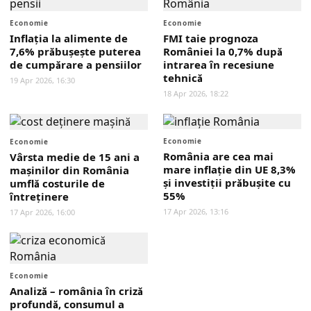
Economie
Economie
Inflația la alimente de
FMI taie prognoza
7,6% prăbușește puterea
României la 0,7% după
de cumpărare a pensiilor
intrarea în recesiune
tehnică
19 Apr 2026, 16:30
18 Apr 2026, 18:22
Economie
Economie
România are cea mai
Vârsta medie de 15 ani a
mare inflație din UE 8,3%
mașinilor din România
și investiții prăbușite cu
umflă costurile de
55%
întreținere
17 Apr 2026, 13:16
17 Apr 2026, 16:00
Economie
Analiză – românia în criză
profundă, consumul a