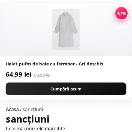
-67%
Halat pufos de baie cu fermoar - Gri deschis
64,99 lei
198,99 lei
Cumpără acum
Acasă
›
sancţiuni
sancţiuni
Cele mai noi
Cele mai citite