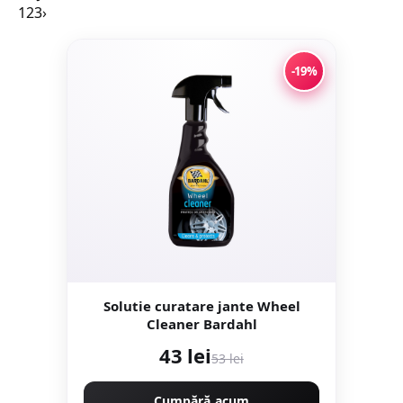
1
2
3
›
-19%
Solutie curatare jante Wheel
Cleaner Bardahl
43 lei
53 lei
Cumpără acum