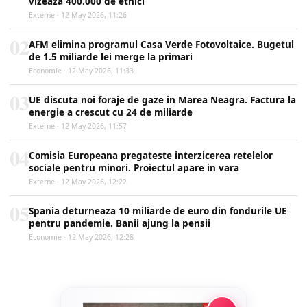
vizeaza 400.000 de etnici
Externe · 12 May 2026, 11:26
02
AFM elimina programul Casa Verde Fotovoltaice. Bugetul
de 1.5 miliarde lei merge la primari
Economie · 12 May 2026, 11:33
03
UE discuta noi foraje de gaze in Marea Neagra. Factura la
energie a crescut cu 24 de miliarde
Externe · 12 May 2026, 11:57
04
Comisia Europeana pregateste interzicerea retelelor
sociale pentru minori. Proiectul apare in vara
Externe · 12 May 2026, 12:22
05
Spania deturneaza 10 miliarde de euro din fondurile UE
pentru pandemie. Banii ajung la pensii
Economie · 12 May 2026, 12:28