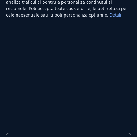
Utile
analiza traficul si pentru a personaliza continutul si
reclamele. Poti accepta toate cookie-urile, le poti refuza pe
cele neesentiale sau iti poti personaliza optiunile.
Detalii
RUBRICI
Lifestyle
Publicitate
Investiții
Tech
Sport
Casă și Grădină
PUBLICAȚIA
Despre noi
Redacția
Contact
Publicitate
LEGAL