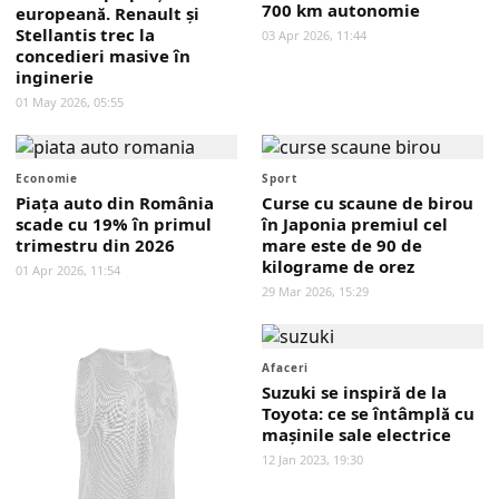
700 km autonomie
europeană. Renault și
Stellantis trec la
03 Apr 2026, 11:44
concedieri masive în
inginerie
01 May 2026, 05:55
Economie
Sport
Piața auto din România
Curse cu scaune de birou
scade cu 19% în primul
în Japonia premiul cel
trimestru din 2026
mare este de 90 de
kilograme de orez
01 Apr 2026, 11:54
29 Mar 2026, 15:29
Afaceri
Suzuki se inspiră de la
Toyota: ce se întâmplă cu
mașinile sale electrice
12 Jan 2023, 19:30