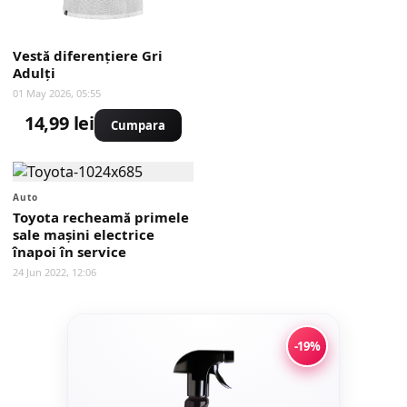
Vestă diferențiere Gri
Adulți
01 May 2026, 05:55
14,99 lei
Cumpara
Auto
Toyota recheamă primele
sale mașini electrice
înapoi în service
24 Jun 2022, 12:06
-19%