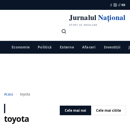
Jurnalul
Național
ȘTIRI ȘI ANALIZE
Economie
Politică
Externe
Afaceri
Investiții
Acasă
›
toyota
Cele mai noi
Cele mai citite
toyota