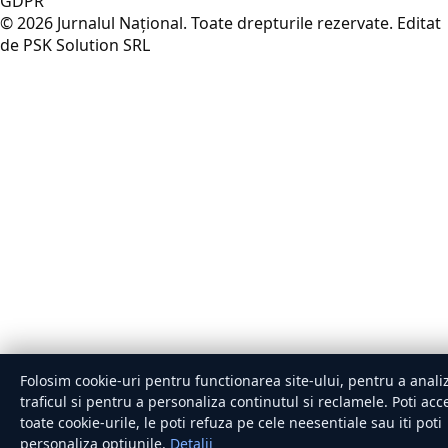
GDPR
© 2026 Jurnalul Național. Toate drepturile rezervate.
Editat
de PSK Solution SRL
Folosim cookie-uri pentru functionarea site-ului, pentru a anali
traficul si pentru a personaliza continutul si reclamele. Poti acc
toate cookie-urile, le poti refuza pe cele neesentiale sau iti poti
personaliza optiunile.
Detalii