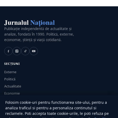
Jurnalul
Național
Publicație independentă de actualitate și
analize, fondată în 1990. Politică, externe,
economie, știință și viață cotidiană.
SECȚIUNI
Externe
Politică
Actualitate
Economie
Sănătate
Folosim cookie-uri pentru functionarea site-ului, pentru a
Utile
analiza traficul si pentru a personaliza continutul si
reclamele. Poti accepta toate cookie-urile, le poti refuza pe