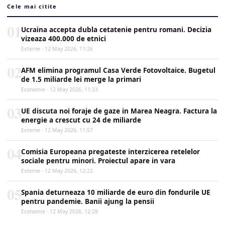
Cele mai citite
01
Ucraina accepta dubla cetatenie pentru romani. Decizia
vizeaza 400.000 de etnici
Externe · 12 May 2026, 11:26
02
AFM elimina programul Casa Verde Fotovoltaice. Bugetul
de 1.5 miliarde lei merge la primari
Economie · 12 May 2026, 11:33
03
UE discuta noi foraje de gaze in Marea Neagra. Factura la
energie a crescut cu 24 de miliarde
Externe · 12 May 2026, 11:57
04
Comisia Europeana pregateste interzicerea retelelor
sociale pentru minori. Proiectul apare in vara
Externe · 12 May 2026, 12:22
05
Spania deturneaza 10 miliarde de euro din fondurile UE
pentru pandemie. Banii ajung la pensii
Economie · 12 May 2026, 12:28