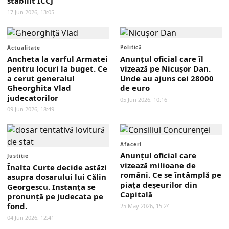
stabilit ÎCCJ
17 Jun 2026, 13:05
Politică
Actualitate
Ancheta la varful Armatei
Anunțul oficial care îl
pentru locuri la buget. Ce
vizează pe Nicușor Dan.
a cerut generalul
Unde au ajuns cei 28000
Gheorghita Vlad
de euro
judecatorilor
05 Jun 2026, 10:16
09 Jun 2026, 18:49
Afaceri
Anunțul oficial care
Justiţie
vizează milioane de
Înalta Curte decide astăzi
români. Ce se întâmplă pe
asupra dosarului lui Călin
piața deșeurilor din
Georgescu. Instanța se
Capitală
pronunță pe judecata pe
fond.
25 May 2026, 15:24
04 Jun 2026, 12:41