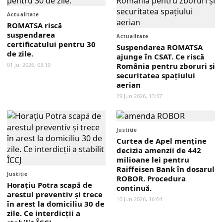
Actualitate
ROMATSA riscă
suspendarea
Actualitate
certificatului pentru 30
Suspendarea ROMATSA
de zile.
ajunge în CSAT. Ce riscă
01 Jul 2026, 03:10
România pentru zboruri și
securitatea spațiului
aerian
29 Jun 2026, 13:37
Justiţie
Curtea de Apel menține
decizia amenzii de 442
milioane lei pentru
Raiffeisen Bank în dosarul
Justiţie
ROBOR. Procedura
Horațiu Potra scapă de
continuă.
arestul preventiv și trece
10 Jun 2026, 16:04
în arest la domiciliu 30 de
zile. Ce interdicții a