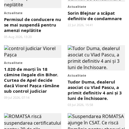
Actualitate
Sorin Blejnar a scăpat
Actualitate
definitiv de condamnare
Permisul de conducere nu
se mai suspendă pentru
22 Jul 2026, 14:41
amenzi neplătite
05 Aug 2026, 13:20
Actualitate
1.020 de morți în 18
cămine ilegale din Bihor.
Actualitate
Curtea de Apel decide
Tudor Duma, dealerul
dacă Viorel Pașca rămâne
asociat cu Vlad Pascu, a
sub control judiciar
primit definitiv 4 ani și 3
09 Jul 2026, 07:14
luni de închisoare.
03 Jul 2026, 15:58