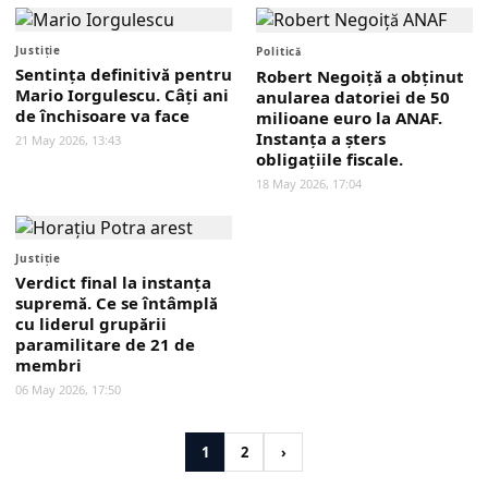
Justiţie
Politică
Sentința definitivă pentru
Robert Negoiță a obținut
Mario Iorgulescu. Câți ani
anularea datoriei de 50
de închisoare va face
milioane euro la ANAF.
Instanța a șters
21 May 2026, 13:43
obligațiile fiscale.
18 May 2026, 17:04
Justiţie
Verdict final la instanța
supremă. Ce se întâmplă
cu liderul grupării
paramilitare de 21 de
membri
06 May 2026, 17:50
1
2
›