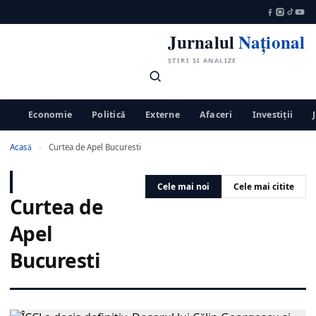
Jurnalul
Național
ȘTIRI ȘI ANALIZE
Economie
Politică
Externe
Afaceri
Investiții
Acasă
›
Curtea de Apel Bucuresti
Cele mai noi
Cele mai citite
Curtea de
Apel
Bucuresti