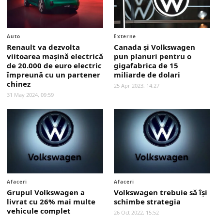
Auto
Externe
Renault va dezvolta
Canada și Volkswagen
viitoarea mașină electrică
pun planuri pentru o
de 20.000 de euro electric
gigafabrica de 15
împreună cu un partener
miliarde de dolari
chinez
25 Apr 2023, 14:27
31 May 2024, 09:59
Afaceri
Afaceri
Grupul Volkswagen a
Volkswagen trebuie să își
livrat cu 26% mai multe
schimbe strategia
vehicule complet
26 Oct 2022, 15:52