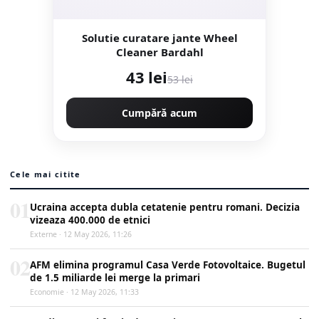
Solutie curatare jante Wheel
Cleaner Bardahl
43 lei
53 lei
Cumpără acum
Cele mai citite
01
Ucraina accepta dubla cetatenie pentru romani. Decizia
vizeaza 400.000 de etnici
Externe · 12 May 2026, 11:26
02
AFM elimina programul Casa Verde Fotovoltaice. Bugetul
de 1.5 miliarde lei merge la primari
Economie · 12 May 2026, 11:33