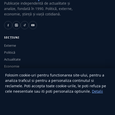
Publicație independentă de actualitate și
analize, fondată în 1990. Politică, externe,
economie, știință și viață cotidiană.
SECȚIUNI
Externe
Politică
Actualitate
Economie
Sănătate
Folosim cookie-uri pentru functionarea site-ului, pentru a
Utile
analiza traficul si pentru a personaliza continutul si
reclamele. Poti accepta toate cookie-urile, le poti refuza pe
cele neesentiale sau iti poti personaliza optiunile.
Detalii
RUBRICI
Lifestyle
Publicitate
Investiții