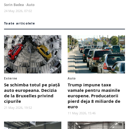
Sorin Badea · Auto
24 May 2026, 07:02
Toate articolele
Externe
Auto
Se schimba totul pe piață
Trump impune taxe
auto europeana. Decizia
vamale pentru masinile
de la Bruxelles privind
europene. Producatorii
cipurile
pierd deja 8 miliarde de
euro
21 May 2026, 19:52
11 May 2026, 15:46