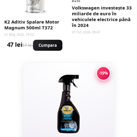
Auto
Volkswagen investeşte 33
miliarde de euro în
vehiculele electrice până
K2 Aditiv Spalare Motor
în 2024
Magnum 500ml T372
01 Oct 2020, 09:47
21 May 2026, 19:52
47 lei
57 lei
Cumpara
-19%