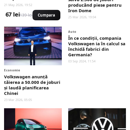
producând piese pentru
21 May 2026, 19:52
Iron Dome
67 lei
139 lei
Cumpara
25 Mar 2026, 19:04
Auto
În ce condiţii, compania
Volkswagen ia în calcul sa
închidă fabrici din
Germania?
03 Sep 2024, 11:54
Economie
Volkswagen anunță
tăierea a 50.000 de joburi
și laudă planificarea
Chinei
23 Mar 2026, 05:05