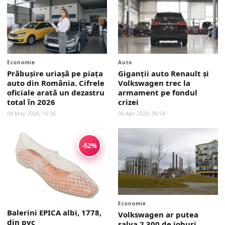
Economie
Auto
Prăbușire uriașă pe piața
Giganții auto Renault și
auto din România. Cifrele
Volkswagen trec la
oficiale arată un dezastru
armament pe fondul
total în 2026
crizei
04 May 2026, 16:36
06 Apr 2026, 06:54
-52%
Economie
Balerini EPICA albi, 1778,
Volkswagen ar putea
din pvc
salva 2.300 de joburi