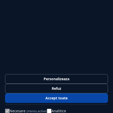
Tech
Sport
Casă și Grădină
PUBLICAȚIA
Despre noi
Redacția
Contact
Publicitate
LEGAL
Termeni și condiții
Personalizeaza
Confidențialitate
Refuz
Politica de cookies
Accept toate
GDPR
Necesare
Analitice
(mereu active)