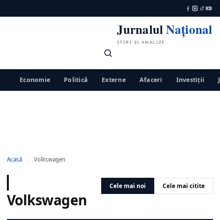
Jurnalul
Național
ȘTIRI ȘI ANALIZE
Economie
Politică
Externe
Afaceri
Investiții
Acasă
›
Volkswagen
Cele mai noi
Cele mai citite
Volkswagen