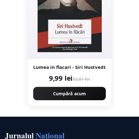
Lumea in flacari - Siri Hustvedt
9,99 lei
52,81 lei
Cumpără acum
Jurnalul
Național