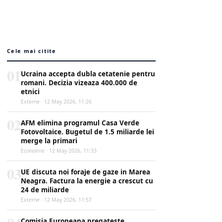
Cele mai citite
01
Ucraina accepta dubla cetatenie pentru
romani. Decizia vizeaza 400.000 de
etnici
Externe · 12 May 2026, 11:26
02
AFM elimina programul Casa Verde
Fotovoltaice. Bugetul de 1.5 miliarde lei
merge la primari
Economie · 12 May 2026, 11:33
03
UE discuta noi foraje de gaze in Marea
Neagra. Factura la energie a crescut cu
24 de miliarde
Externe · 12 May 2026, 11:57
Comisia Europeana pregateste