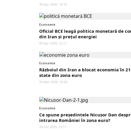
30 Apr 2026, 18:19
Economie
Oficial BCE leagă politica monetară de con
din Iran și prețul energiei
06 Apr 2026, 12:11
Economie
Războiul din Iran a blocat economia în 21
state din zona euro
24 Mar 2026, 18:24
Economie
Ce spune preşedintele Nicușor Dan despr
intrarea României în zona euro?
24 Oct 2025, 10:11