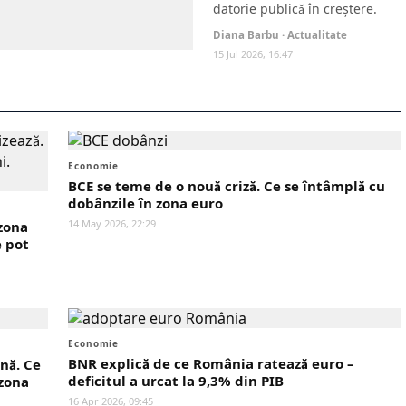
datorie publică în creștere.
Diana Barbu · Actualitate
15 Jul 2026, 16:47
Economie
BCE se teme de o nouă criză. Ce se întâmplă cu
dobânzile în zona euro
14 May 2026, 22:29
zona
e pot
Economie
BNR explică de ce România ratează euro –
nă. Ce
deficitul a urcat la 9,3% din PIB
 zona
16 Apr 2026, 09:45