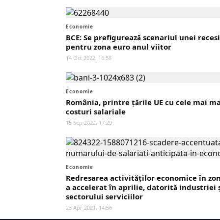
Economie
BCE: Se prefigurează scenariul unei reces
pentru zona euro anul viitor
14 Oct 2022, 16:58
Economie
România, printre țările UE cu cele mai ma
costuri salariale
15 Sep 2022, 17:29
Economie
Redresarea activităţilor economice în zo
a accelerat în aprilie, datorită industriei 
sectorului serviciilor
23 Apr 2021, 14:56