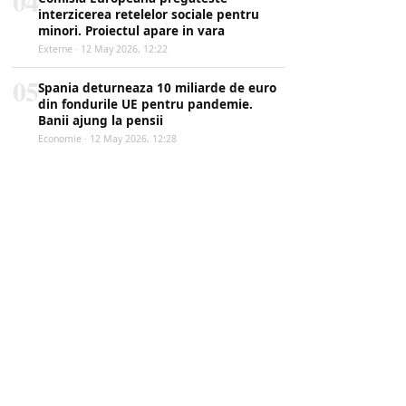
04
interzicerea retelelor sociale pentru
minori. Proiectul apare in vara
Externe · 12 May 2026, 12:22
05
Spania deturneaza 10 miliarde de euro
din fondurile UE pentru pandemie.
Banii ajung la pensii
Economie · 12 May 2026, 12:28