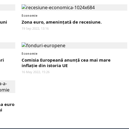
Economie
iuni
Zona euro, amenințată de recesiune.
19 Sep 2022, 13:16
Economie
ri
Comisia Europeană anunță cea mai mare
inflație din istoria UE
16 May 2022, 15:26
na euro
şi