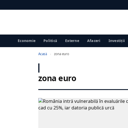
Economie
Politică
Externe
Afaceri
Investiții
Acasă
›
zona euro
zona euro