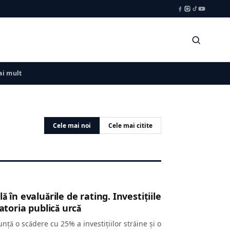
i mult
Cele mai noi
Cele mai citite
 în evaluările de rating. Investițiile
atoria publică urcă
ță o scădere cu 25% a investițiilor străine și o