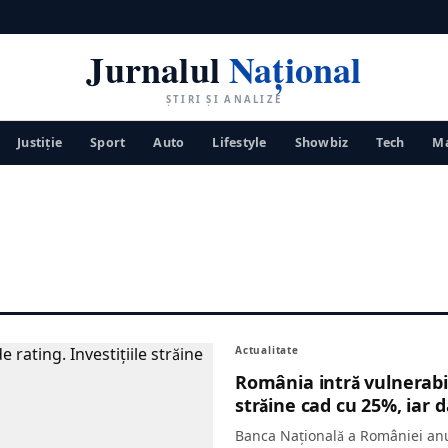
Jurnalul
Național
ȘTIRI ȘI ANALIZE
Justiţie
Sport
Auto
Lifestyle
Showbiz
Tech
Ma
Actualitate
România intră vulnerabilă
străine cad cu 25%, iar d
Banca Națională a României anun