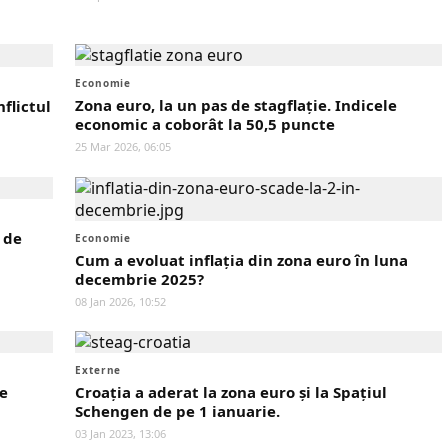
Economie
Zona euro, la un pas de stagflaţie. Indicele
flictul
economic a coborât la 50,5 puncte
25 Mar 2026, 06:05
 de
Economie
Cum a evoluat inflația din zona euro în luna
decembrie 2025?
08 Jan 2026, 10:52
Externe
e
Croația a aderat la zona euro și la Spațiul
Schengen de pe 1 ianuarie.
03 Jan 2023, 13:06